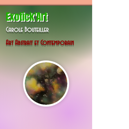
Exotick'Art
Carole Bouteiller
Art Abstrait et Contemporain