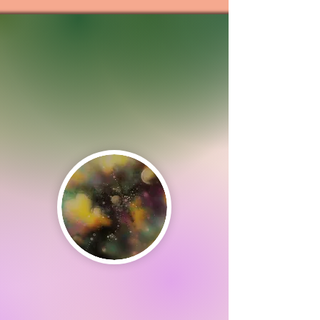
Exotick'Art
Carole Bouteiller
Art Abstrait et Contemporain