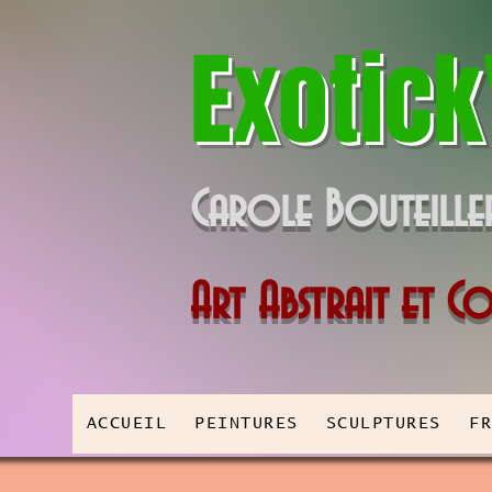
Exotick
Carole Bouteille
Art Abstrait et 
ACCUEIL
PEINTURES
SCULPTURES
F