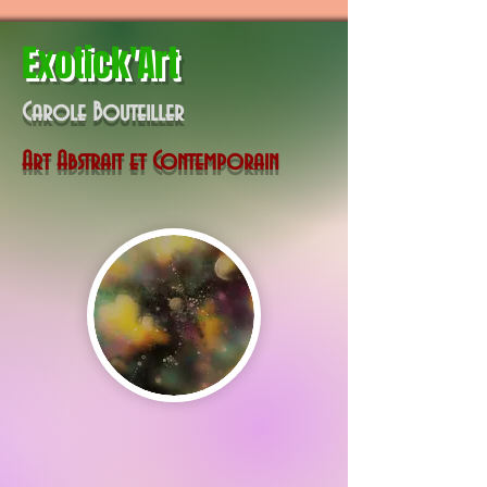
Exotick'Art
Carole Bouteiller
Art Abstrait et Contemporain