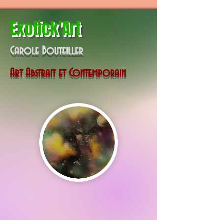
Exotick'Art
Carole Bouteiller
Art Abstrait et Contemporain