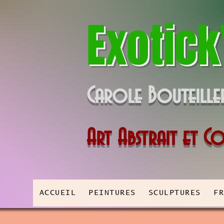
Exotick
Carole Bouteille
Art Abstrait et 
ACCUEIL
PEINTURES
SCULPTURES
F