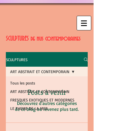
SCULPTURES de nus contemporaines
SCULPTURES
ART ABSTRAIT ET CONTEMPORAIN
Tous les posts
Posts à venir
ART ABSTRAIT ET CONTEMPORAIN
FRESQUES EXOTIQUES ET MODERNES
Découvrez d'autres catégories
LE THEME DE LA MER
de ce blog ou revenez plus tard.