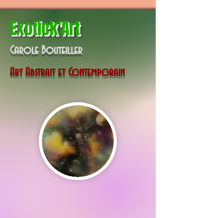
Exotick'Art
Carole Bouteiller
Art Abstrait et Contemporain