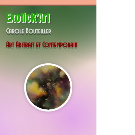
Exotick'Art
Carole Bouteiller
Art Abstrait et Contemporain