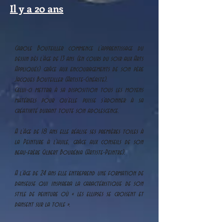
Il y a 20 ans
Carole Bouteiller commence l’apprentissage du
dessin dès l’âge de 13 ans (en cours du soir aux Arts
Appliqués) grâce aux encouragements de son père
Jacques Bouteiller (Artiste-Cinéaste).
Celui-ci mettra à sa disposition tous les moyens
matériels pour qu’elle puisse s’adonner à sa
créativité durant toute son adolescence.
A l’âge de 18 ans elle réalise ses premières toiles à
la Peinture à l'huile, grâce aux conseils de son
beau-frère Gilbert Bourébia (Artiste-Peintre).
A l’âge de 24 ans elle entreprend une formation de
danseuse qui inspirera la caractéristique de son
style de peinture où « les ellipses se croisent et
dansent sur la toile ».