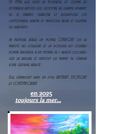
En 1996 elle visite la Polynésie, et, comme de
nombreux artistes elle succombe au charme enivrant
de ce paradis terrestre et aquatique où
l’atmosphère sereine et pacifique règne et illumine
ses habitants.
Sa peinture révèle un monde ONIRIQUE où la
vivacité des couleurs et la douceur des courbes
donne naissance à un monde de « beauté colorée»
qui la rassure et surtout lui permet de s’évader
d’une certaine réalité .
Elle s'épanouit dans un style ABSTRAIT, EXOTIQUE
et CONTEMPORAIN.
en 2025
toujours la mer...